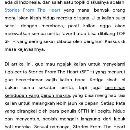
Kenapa Waktu Terasa Lebih Cepat?
ada di Indonesia, dan salah satu topik diskusinya adalah
Stories From The Heart
yang mana, banyak orang
menuliskan kisah hidup mereka di sana. Jika kalian suka
Demo di Grahadi Surabaya: Emosi & Pelangi dalam
sekali dengan membaca, pasti kalian ngga akan
melewatkan semua cerita favorit atau bisa dibilang TOP
Bidikanku
SFTH yang sering sekali dibaca oleh penghuni Kaskus di
masa kejayaannya.
Penghasilan Livestreamer TikTok Detail, Berapa
Di artikel ini, gue mau ngajak kalian untuk menyelami
Sebenarnya yang Diambil TikTok?
tiga cerita Stories From The Heart (SFTH) yang menurut
gue benar-benar wajib kalian baca. Ketiga kisah ini
Makna Sebagai Kompas Hidup
bukan cuma sekadar cerita, tapi juga
cerminan
kehidupan yang penuh makna
, yang bisa menginspirasi
You. Yes, You!
kalian untuk melangkah lebih jauh ke depan. Setiap kata
yang dirangkai oleh para penulis SFTH ini begitu hidup
dan menyentuh, seolah mengalir langsung dari lubuk
Imajinasi, Sang Penerang Realitas
hati mereka. Sesuai namanya, Stories From The Heart