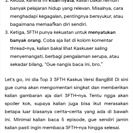
Kedua, karena ini
kisah nyata
, kalian bakal nemuin
banyak pelajaran hidup yang relevan. Misalnya, cara
Membedakan mana Cinta yang Asli dan Bukan
menghadapi kegagalan, pentingnya bersyukur, atau
bagaimana memaafkan diri sendiri.
Ketiga, SFTH punya kekuatan untuk
menyatukan
banyak orang
. Coba aja liat di kolom komentar
thread-nya, kalian bakal lihat Kaskuser saling
menyemangati, berbagi pengalaman serupa, atau
sekadar bilang, “Gue nangis baca ini, bro.”
Let's go, ini dia Top 3 SFTH Kaskus Versi BangBil! Di sini
gue cuma akan mengomentari singkat dan memberikan
kalian gambaran aja dari SFTH-nya. Tentu ngga akan
spoiler kok, supaya kalian juga bisa ikut merasakan
betapa luar biasanya cerita-cerita yang ada di bawah
ini. Minimal kalian baca 5 episode, gue sendiri jamin
kalian pasti ingin membaca SFTH-nya hingga selesai.