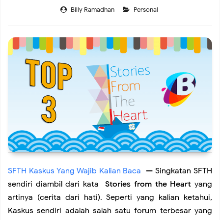
Billy Ramadhan
Personal
Cara Pandangku Terhadap Hubungan
Menyelami Kisah Vivian Maier
Menjawab Pertanyaan Diri: Kenapa Aku Enggak Pernah
Ngerasa Insecure?
Tips Memotret Demo untuk Fotografer Jurnalistik Pemula
Bagaimana Cara Film Mengubah Hidupmu
SFTH Kaskus Yang Wajib Kalian Baca
— Singkatan SFTH
sendiri diambil dari kata
Stories from the Heart
yang
Alasanku Cinta Dengan Jepang
artinya (cerita dari hati). Seperti yang kalian ketahui,
Kaskus sendiri adalah salah satu forum terbesar yang