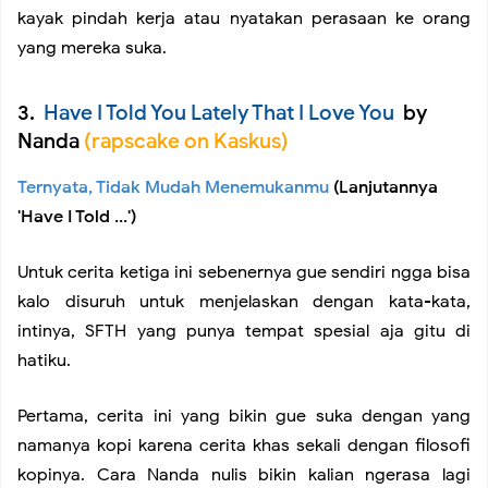
kayak pindah kerja atau nyatakan perasaan ke orang
yang mereka suka.
3.
Have I Told You Lately That I Love You
by
Nanda
(rapscake on Kaskus)
Ternyata, Tidak Mudah Menemukanmu
(Lanjutannya
'Have I Told ...')
Untuk cerita ketiga ini sebenernya gue sendiri ngga bisa
kalo disuruh untuk menjelaskan dengan kata-kata,
intinya, SFTH yang punya tempat spesial aja gitu di
hatiku.
Pertama, cerita ini yang bikin gue suka dengan yang
namanya kopi karena cerita khas sekali dengan filosofi
kopinya. Cara Nanda nulis bikin kalian ngerasa lagi