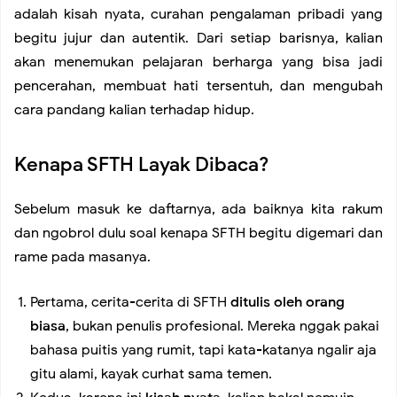
adalah kisah nyata, curahan pengalaman pribadi yang
Kontrol Adalah Kunci Kebebasan
begitu jujur dan autentik. Dari setiap barisnya, kalian
akan menemukan pelajaran berharga yang bisa jadi
Dasar dari Sebuah Pola
pencerahan, membuat hati tersentuh, dan mengubah
cara pandang kalian terhadap hidup.
Diri Sendiri
Kenapa SFTH Layak Dibaca?
Present
Sebelum masuk ke daftarnya, ada baiknya kita rakum
Aware, So You Can Prepare
dan ngobrol dulu soal kenapa SFTH begitu digemari dan
rame pada masanya.
Menanam Hal-Hal Kecil
Pertama, cerita-cerita di SFTH
ditulis oleh orang
biasa
, bukan penulis profesional. Mereka nggak pakai
Beruntungnya Bisa Menemukanmu
bahasa puitis yang rumit, tapi kata-katanya ngalir aja
gitu alami, kayak curhat sama temen.
Kompetisi yang Salah