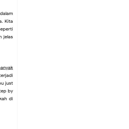
 dalam
. Kita
eperti
 jelas
banyak
erjadi
u just
Step by
kah di