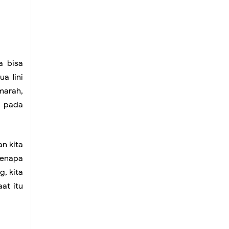
a bisa
a lini
marah,
e pada
n kita
kenapa
g, kita
at itu