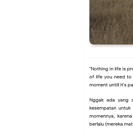
Alasanku Cinta Den
Kenapa Waktu Terasa
Demo di Grahadi Sur
Penghasilan Livestre
"Nothing in life is 
Makna Sebagai Komp
of life you need to
moment untill it's p
You. Yes, You!
Nggak ada yang di
kesempatan untuk 
Imajinasi, Sang Pene
momennya, karena
berlalu (mereka mati
Kontrol Adalah Kunc