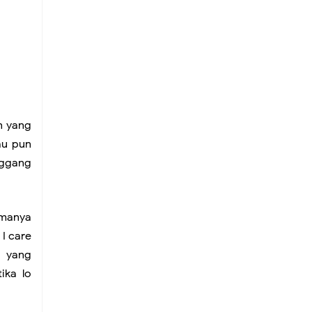
in yang
au pun
nggang
manya
l I care
a yang
tika lo