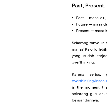
Past, Present,
Dasar dari Sebuah Po
Past — masa lalu
Diri Sendiri
Future — masa de
Present — masa kin
Present
Sekarang tanya ke di
mana? Kalo lo lebi
Aware, So You Can P
yang sudah terja
overthinking.
Menanam Hal-Hal Ke
Karena serius,
Beruntungnya Bisa
overthinking/insecu
is the moment tha
Kompetisi yang Sala
sekarang gue lakuk
belajar darinya.
Membedakan mana Ci