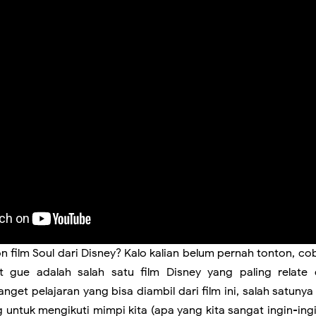
n film Soul dari Disney? Kalo kalian belum pernah tonton, co
t gue adalah salah satu film Disney yang paling relate 
nget pelajaran yang bisa diambil dari film ini, salah satunya
g untuk mengikuti mimpi kita (apa yang kita sangat ingin-ing