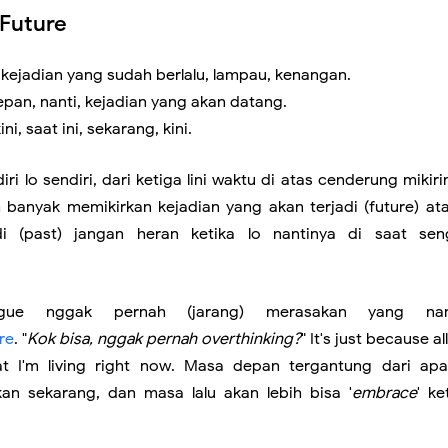
 Future
la
, kejadian yang sudah berlalu, lampau, kenangan.
pan, nanti, kejadian yang akan datang.
i, saat ini, sekarang, kini.
ri lo sendiri, dari ketiga lini waktu di atas cenderung mikir
h banyak memikirkan kejadian yang akan terjadi (future) at
repare
di (past) jangan heran ketika lo nantinya di saat se
cil
 gue nggak pernah (jarang) merasakan yang na
 Menemukanmu
re
. "
Kok bisa, nggak pernah overthinking?
" It's just because al
t I'm living right now. Masa depan tergantung dari ap
h
an sekarang, dan masa lalu akan lebih bisa '
embrace
' ke
nta yang Asli dan Bukan