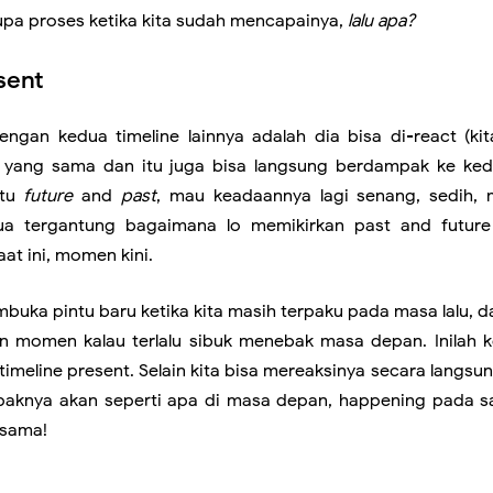
upa proses ketika kita sudah mencapainya,
lalu apa?
sent
ngan kedua timeline lainnya adalah dia bisa di-react (kit
 yang sama dan itu juga bisa langsung berdampak ke kedu
itu
future
and
past
, mau keadaannya lagi senang, sedih, 
ua tergantung bagaimana lo memikirkan past and futur
t ini, momen kini.
buka pintu baru ketika kita masih terpaku pada masa lalu, da
an momen kalau terlalu sibuk menebak masa depan. Inilah 
timeline present. Selain kita bisa mereaksinya secara langsun
aknya akan seperti apa di masa depan, happening pada sa
 sama!