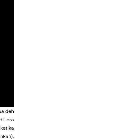
ba deh
di era
 ketika
inkan),