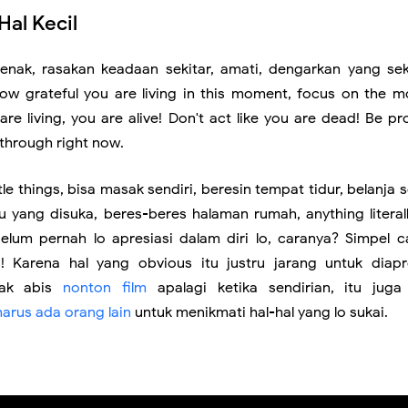
Hal Kecil
enak, rasakan keadaan sekitar, amati, dengarkan yang se
 How grateful you are living in this moment, focus on the 
are living, you are alive! Don't act like you are dead! Be p
through right now.
tle things, bisa masak sendiri, beresin tempat tidur, belanja s
 yang disuka, beres-beres halaman rumah, anything literall
elum pernah lo apresiasi dalam diri lo, caranya? Simpel ca
 Karena hal yang obvious itu justru jarang untuk diapre
yak abis
nonton film
apalagi ketika sendirian, itu juga
arus ada orang lain
untuk menikmati hal-hal yang lo sukai.