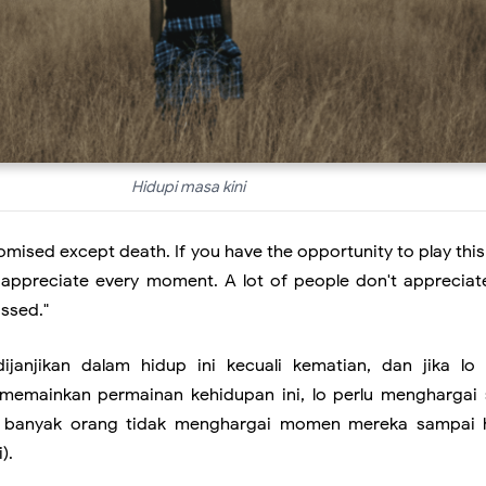
gan Jepang
 Lebih Cepat?
abaya: Emosi & Pelangi dalam Bidikanku
Hidupi masa kini
amer TikTok Detail, Berapa Sebenarnya yang Diambil TikTok?
promised except death. If you have the opportunity to play th
as Hidup
 appreciate every moment. A lot of people don't appreciate
assed."
janjikan dalam hidup ini kecuali kematian, dan jika lo
memainkan permainan kehidupan ini, lo perlu menghargai 
rang Realitas
 banyak orang tidak menghargai momen mereka sampai h
).
i Kebebasan