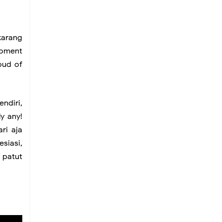
karang
moment
roud of
endiri,
y any!
ri aja
siasi,
 patut